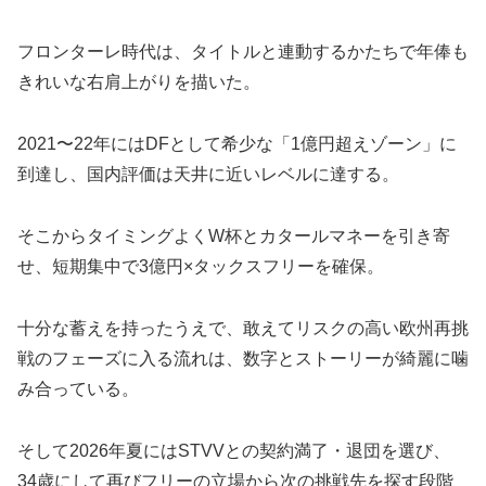
フロンターレ時代は、タイトルと連動するかたちで年俸も
きれいな右肩上がりを描いた。
2021〜22年にはDFとして希少な「1億円超えゾーン」に
到達し、国内評価は天井に近いレベルに達する。
そこからタイミングよくW杯とカタールマネーを引き寄
せ、短期集中で3億円×タックスフリーを確保。
十分な蓄えを持ったうえで、敢えてリスクの高い欧州再挑
戦のフェーズに入る流れは、数字とストーリーが綺麗に噛
み合っている。
そして2026年夏にはSTVVとの契約満了・退団を選び、
34歳にして再びフリーの立場から次の挑戦先を探す段階