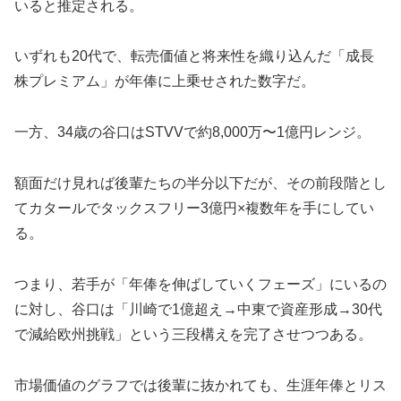
いると推定される。
いずれも20代で、転売価値と将来性を織り込んだ「成長
株プレミアム」が年俸に上乗せされた数字だ。
一方、34歳の谷口はSTVVで約8,000万〜1億円レンジ。
額面だけ見れば後輩たちの半分以下だが、その前段階とし
てカタールでタックスフリー3億円×複数年を手にしてい
る。
つまり、若手が「年俸を伸ばしていくフェーズ」にいるの
に対し、谷口は「川崎で1億超え→中東で資産形成→30代
で減給欧州挑戦」という三段構えを完了させつつある。
市場価値のグラフでは後輩に抜かれても、生涯年俸とリス