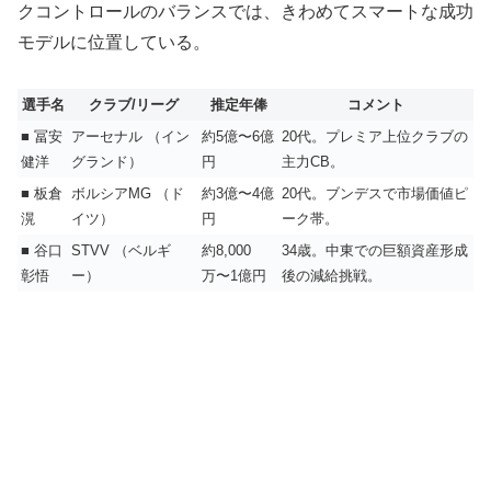
クコントロールのバランスでは、きわめてスマートな成功
モデルに位置している。
選手名
クラブ/リーグ
推定年俸
コメント
■
冨安
アーセナル
（イン
約5億〜6億
20代。プレミア上位クラブの
健洋
グランド）
円
主力CB。
■
板倉
ボルシアMG
（ド
約3億〜4億
20代。ブンデスで市場価値ピ
滉
イツ）
円
ーク帯。
■
谷口
STVV
（ベルギ
約8,000
34歳。中東での巨額資産形成
彰悟
ー）
万〜1億円
後の減給挑戦。