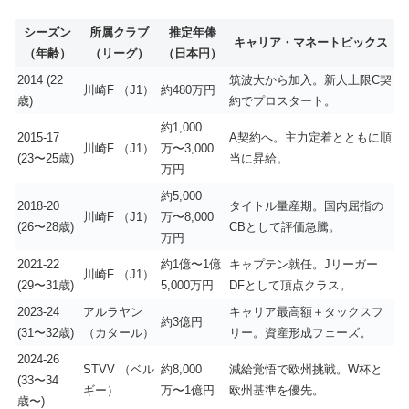
シーズン
所属クラブ
推定年俸
キャリア・マネートピックス
（年齢）
（リーグ）
（日本円）
2014
(22
筑波大から加入。新人上限C契
川崎F
（J1）
約480万円
歳)
約でプロスタート。
約1,000
2015-17
A契約へ。主力定着とともに順
川崎F
（J1）
万〜3,000
(23〜25歳)
当に昇給。
万円
約5,000
2018-20
タイトル量産期。国内屈指の
川崎F
（J1）
万〜8,000
(26〜28歳)
CBとして評価急騰。
万円
2021-22
約1億〜1億
キャプテン就任。Jリーガー
川崎F
（J1）
(29〜31歳)
5,000万円
DFとして頂点クラス。
2023-24
アルラヤン
キャリア最高額＋タックスフ
約3億円
(31〜32歳)
（カタール）
リー。資産形成フェーズ。
2024-26
STVV
（ベル
約8,000
減給覚悟で欧州挑戦。W杯と
(33〜34
ギー）
万〜1億円
欧州基準を優先。
歳〜)