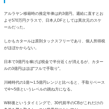
アルラヤン移籍時の推定年俸は約3億円。週給に直すとお
よそ570万円クラスで、日本人DFとしては異次元のスケ
ールだった。
しかもカタールは原則タックスフリーであり、個人所得税
がほぼかからない。
日本で3億円を稼げば税金で半分近くが消えるが、カター
ルの3億円はほぼ“フルで手取り”。
川崎時代の1億〜1.5億円レンジと比べると、手取りベース
で4〜5倍というレベルの跳ね方になる。
W杯後というタイミングで、30代前半のCBがこれだけの