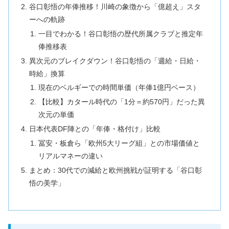
谷口彰悟の年俸推移！川崎の象徴から「億超え」スタ
ーへの軌跡
一目でわかる！谷口彰悟の歴代所属クラブと推定年
俸推移表
異次元のブレイクダウン！谷口彰悟の「週給・日給・
時給」換算
現在のベルギーでの時間単価（年俸1億円ベース）
【比較】カタール時代の「1分＝約570円」だった異
次元の単価
日本代表DF陣との「年俸・格付け」比較
冨安・板倉ら「欧州5大リーグ組」との市場価値と
リアルマネーの違い
まとめ：30代での減給と欧州挑戦が証明する「谷口彰
悟の美学」