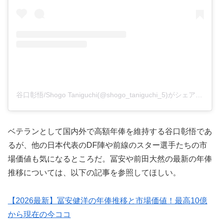
谷口彰悟/Shogo Taniguchi(@shogo_taniguchi_5)がシェアした投稿
ベテランとして国内外で高額年俸を維持する谷口彰悟であ
るが、他の日本代表のDF陣や前線のスター選手たちの市
場価値も気になるところだ。冨安や前田大然の最新の年俸
推移については、以下の記事を参照してほしい。
【2026最新】冨安健洋の年俸推移と市場価値！最高10億
から現在の今ココ