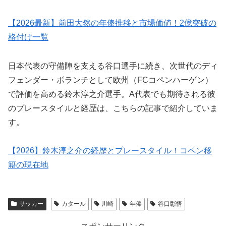
【2026最新】前田大然の年俸推移と市場価値！2億突破の
格付け一覧
日本代表の守備陣を支える谷口選手に続き、次世代のディ
フェンダー・ボランチとして欧州（FCコペンハーゲン）
で評価を高める鈴木淳之介選手。A代表でも期待される彼
のプレースタイルと経歴は、こちらの記事で紹介していま
す。
【2026】鈴木淳之介の経歴とプレースタイル！コペン移
籍の現在地
サッカー
カタール
川崎
年俸
谷口彰悟