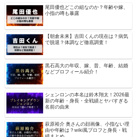
尾田優也どこの組なのか？年齢や嫁、
小指の噂も暴露
【朝倉未来】吉田くんの現在は？病気
で脱退？体調など徹底調査！
黒石高大の年収、嫁、昔、年齢、結婚
などプロフィール紹介！
シェンロンの本名は鈴木翔太！2026最
新の年齢・身長・全戦績とヤバすぎる
名前の由来
萩原裕介 奥さんの顔画像、小指ない理
由や年齢は？wiki風プロフと身長・戦
績まとめ