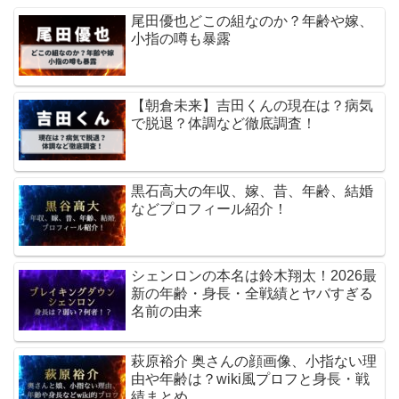
尾田優也どこの組なのか？年齢や嫁、
小指の噂も暴露
【朝倉未来】吉田くんの現在は？病気
で脱退？体調など徹底調査！
黒石高大の年収、嫁、昔、年齢、結婚
などプロフィール紹介！
シェンロンの本名は鈴木翔太！2026最
新の年齢・身長・全戦績とヤバすぎる
名前の由来
萩原裕介 奥さんの顔画像、小指ない理
由や年齢は？wiki風プロフと身長・戦
績まとめ