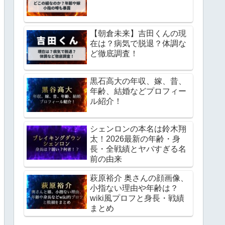
【朝倉未来】吉田くんの現
在は？病気で脱退？体調な
ど徹底調査！
黒石高大の年収、嫁、昔、
年齢、結婚などプロフィー
ル紹介！
シェンロンの本名は鈴木翔
太！2026最新の年齢・身
長・全戦績とヤバすぎる名
前の由来
萩原裕介 奥さんの顔画像、
小指ない理由や年齢は？
wiki風プロフと身長・戦績
まとめ