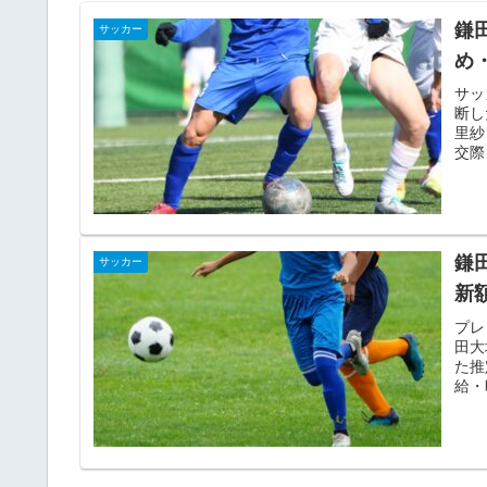
鎌
サッカー
め
サッ
断し
里紗
交際
最新
鎌
サッカー
新
プレ
田大
た推
給・
の格