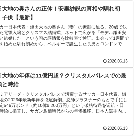
田大地の奥さんの正体！安里紗説の真相や馴れ初
・子供【最新】
カー日本代表・鎌田大地の奥さん（妻）の素顔に迫る。20歳で決
た電撃入籍とクリスマス結婚式、ネットで広がる「モデル鎌田安
と結婚した」という噂の誤情報を比較表で検証。出会って1週間で
を始めた馴れ初めから、ベルギーで誕生した長男とロンドンでの
私生活まで、一次情報を軸に整理する。
2026.06.13
田大地の年俸は11億円超？クリスタルパレスでの最
額と時給
ミアリーグ・クリスタルパレスで活躍するサッカー日本代表、鎌
地の2026年最新年俸を徹底解剖。恩師グラスナーのもとで手にし
定546万ポンド（約10億9,200万円）という破格待遇を週給・日
時給に換算し、サガン鳥栖時代からの年俸推移、日本人選手内で
付けまでをファクトで紐解く。
2026.06.13