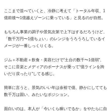
ここまで並べていくと、冷静に考えて「トータル年収、1
億前後〜1億越えゾーンに乗っている」と見るのが自然。
もちろん事業の調子や景気次第で上下はするだろうけど、
「数千万円〜1億ちょい」のレンジをうろうろしているイ
メージが一番しっくりくる。
ジム＋不動産＋飲食・美容だけで“土台の数千〜1億弱”、
そこに音楽とメディアのボーナスが乗って“億ラインを跨
いだり戻ったり”してる感じ。
簡単に言うと、景気のいい年は余裕で億、静かにしてても
数千万は固い、みたいなポジション。
面白いのは、本人が「今いくら稼いでるか」をやたらに自