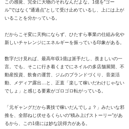
この感覚、完全に大物のそれなんだよな。1億を“ゴー
ル”ではなく“通過点”として受け止めているし、上には上が
いることを分かっている。
だからこそ変に天狗にならず、ひたすら事業の仕組み化や
新しいチャレンジにエネルギーを振っている印象がある。
数字だけ見れば、最高年収1億は派手だし、羨ましいの一
言。でも、そこに行き着くまでにネイルの多店舗展開、不
動産投資、飲食の運営、ジムのブランドづくり、音楽活
動、メディア露出…と、正直「楽して稼いだわけじゃない
でしょ」と感じる要素がゴロゴロ転がっている。
「元ギャングだから裏技で稼いだんでしょ？」みたいな邪
推を、全部ねじ伏せるくらいの“積み上げストーリー”があ
るから、この1億には妙な説得力がある。