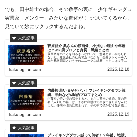
でも、田中雄士の場合、その数字の裏に「少年ギャング→
実業家→メンター」みたいな進化がくっついてくるから、
見ていて妙にワクワクするんだよね。
萩原裕介 奥さんの顔画像、小指ない理由や年齢
は？wiki風プロフと身長・戦績まとめ
萩原裕介のことを知るきっかけって、意外と多いかもしれ
ないね。建設会社の社長でありながら、全身タトゥーを入
れた元格闘家というそのユニークな経歴、さらには左手の
小指がないという独特な特徴も、彼に対する興味を引き立
ている。もっと知りたいのは、彼の...
2025.12.18
kakutogifan.com
内藤裕 若い頃がヤバい！ブレイキングダウン戦
績、年齢などwiki的プロフまとめ
内藤裕の若い頃の話をすると、まさに驚きの連続。彼の異
名「人刺しの裕」は、まさに命懸けで生きてきた証なんだ
よね。仲間や環境に恵まれず、その中で彼がどう生き抜
き、格闘技に転身していったのか。その過程には本当に興
味が尽きない。人生の底辺から這い上...
2025.12.19
kakutogifan.com
ブレイキングダウン誠って何者！？年齢、戦績、