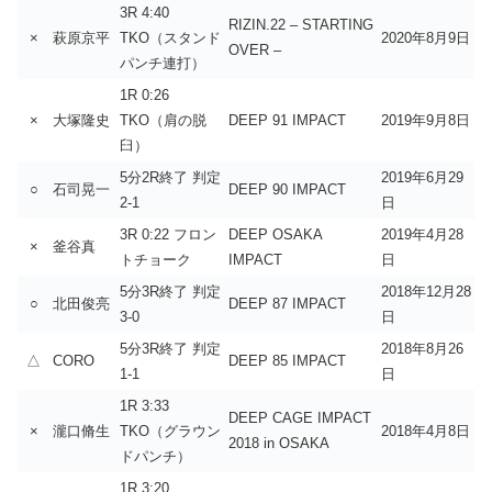
3R 4:40
RIZIN.22 – STARTING
×
萩原京平
TKO（スタンド
2020年8月9日
OVER –
パンチ連打）
1R 0:26
×
大塚隆史
TKO（肩の脱
DEEP 91 IMPACT
2019年9月8日
臼）
5分2R終了 判定
2019年6月29
○
石司晃一
DEEP 90 IMPACT
2-1
日
3R 0:22 フロン
DEEP OSAKA
2019年4月28
×
釜谷真
トチョーク
IMPACT
日
5分3R終了 判定
2018年12月28
○
北田俊亮
DEEP 87 IMPACT
3-0
日
5分3R終了 判定
2018年8月26
△
CORO
DEEP 85 IMPACT
1-1
日
1R 3:33
DEEP CAGE IMPACT
×
瀧口脩生
TKO（グラウン
2018年4月8日
2018 in OSAKA
ドパンチ）
1R 3:20