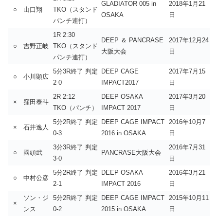
GLADIATOR 005 in
2018年1月21
○
山口翔
TKO（スタンド
OSAKA
日
パンチ連打）
1R 2:30
DEEP ＆ PANCRASE
2017年12月24
○
吉野正岐
TKO（スタンド
大阪大会
日
パンチ連打）
5分3R終了 判定
DEEP CAGE
2017年7月15
○
小川顕広
2-0
IMPACT2017
日
2R 2:12
DEEP OSAKA
2017年3月20
×
窪田泰斗
TKO（パンチ）
IMPACT 2017
日
5分2R終了 判定
DEEP CAGE IMPACT
2016年10月7
×
石井逸人
0-3
2016 in OSAKA
日
3分3R終了 判定
2016年7月31
○
國頭武
PANCRASE大阪大会
3-0
日
5分2R終了 判定
DEEP OSAKA
2016年3月21
○
中村公彦
2-1
IMPACT 2016
日
ソン・ジ
5分2R終了 判定
DEEP CAGE IMPACT
2015年10月11
×
ンス
0-2
2015 in OSAKA
日