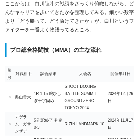
ここからは、白川陸斗の戦績をざっくり俯瞰しながら、ど
んなキャリアを歩いてきたかを整理してみる。細かい数字
より「どう勝って、どう負けてきたか」が、白川というフ
ァイターを一番よく物語ってるところ。
プロ総合格闘技（MMA）の主な流れ
勝
対戦相手
試合結果
大会名
開催年月日
敗
SHOOT BOXING
1R 1:15 腕ひし
BATTLE SUMMIT
2024年12月26
×
奥山貴大
ぎ十字固め
GROUND ZERO
日
TOKYO 2024
マゲラ
5分3R終了 判定
2024年11月17
×
ム・ガサ
RIZIN LANDMARK 10
0-3
日
ンザデ