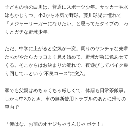
子どもの頃の白川は、普通にスポーツ少年。サッカーや水
泳もかじりつ、小3から本気で野球。藤川球児に憧れて
「メジャーリーガーになりたい」と思ってたタイプの、わ
りとガチな野球少年。
ただ、中学に上がると空気が一変。周りのヤンチャな先輩
たちがやたらカッコよく見え始めて、野球が急に色あせて
くる。そこからはお決まりの流れで、夜遊びしてバイク乗
り回して…という“不良コース”に突入。
家でも父親はめちゃくちゃ厳しくて、体罰も日常茶飯事。
しかも中2のとき、車の無断使用トラブルのあとに帰りの
車内で
「俺はな、お前のオヤジちゃうんじゃ ボケ！」