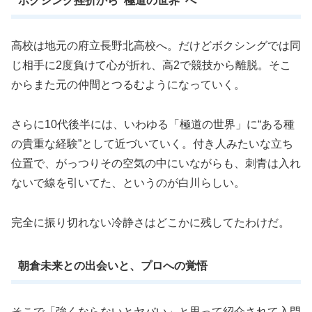
ボクシング挫折から“極道の世界”へ
高校は地元の府立長野北高校へ。だけどボクシングでは同
じ相手に2度負けて心が折れ、高2で競技から離脱。そこ
からまた元の仲間とつるむようになっていく。
さらに10代後半には、いわゆる「極道の世界」に“ある種
の貴重な経験”として近づいていく。付き人みたいな立ち
位置で、がっつりその空気の中にいながらも、刺青は入れ
ないで線を引いてた、というのが白川らしい。
完全に振り切れない冷静さはどこかに残してたわけだ。
朝倉未来との出会いと、プロへの覚悟
そこで「強くならないとヤバい」と思って紹介されて入門