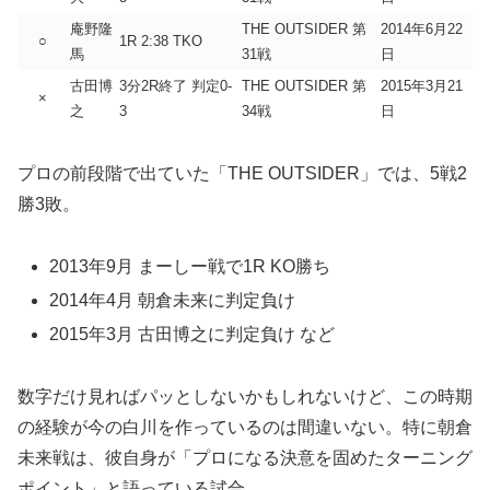
庵野隆
THE OUTSIDER 第
2014年6月22
○
1R 2:38 TKO
馬
31戦
日
古田博
3分2R終了 判定0-
THE OUTSIDER 第
2015年3月21
×
之
3
34戦
日
プロの前段階で出ていた「THE OUTSIDER」では、5戦2
勝3敗。
2013年9月 まーしー戦で1R KO勝ち
2014年4月 朝倉未来に判定負け
2015年3月 古田博之に判定負け など
数字だけ見ればパッとしないかもしれないけど、この時期
の経験が今の白川を作っているのは間違いない。特に朝倉
未来戦は、彼自身が「プロになる決意を固めたターニング
ポイント」と語っている試合。