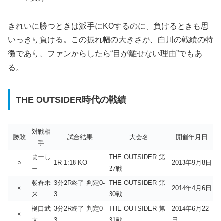
きれいに勝つときは派手にKOするのに、負けるときも思
いっきり負ける。この振れ幅の大きさが、白川の戦績の特
徴であり、ファンからしたら“目が離せない理由”でもあ
る。
THE OUTSIDER時代の戦績
対戦相
勝敗
試合結果
大会名
開催年月日
手
まーし
THE OUTSIDER 第
○
1R 1:18 KO
2013年9月8日
ー
27戦
朝倉未
3分2R終了 判定0-
THE OUTSIDER 第
×
2014年4月6日
来
3
30戦
樋口武
3分2R終了 判定0-
THE OUTSIDER 第
2014年6月22
×
大
3
31戦
日