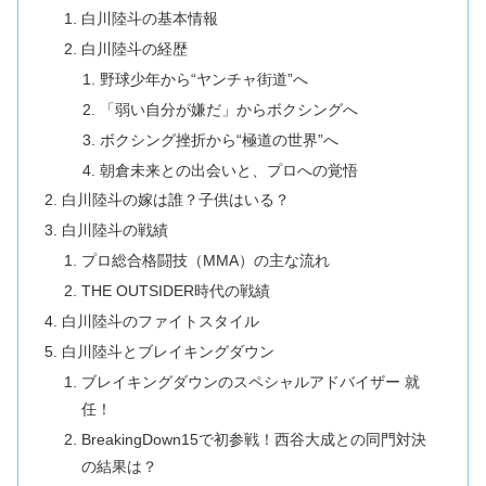
白川陸斗の基本情報
白川陸斗の経歴
野球少年から“ヤンチャ街道”へ
「弱い自分が嫌だ」からボクシングへ
ボクシング挫折から“極道の世界”へ
朝倉未来との出会いと、プロへの覚悟
白川陸斗の嫁は誰？子供はいる？
白川陸斗の戦績
プロ総合格闘技（MMA）の主な流れ
THE OUTSIDER時代の戦績
白川陸斗のファイトスタイル
白川陸斗とブレイキングダウン
ブレイキングダウンのスペシャルアドバイザー 就
任！
BreakingDown15で初参戦！西谷大成との同門対決
の結果は？