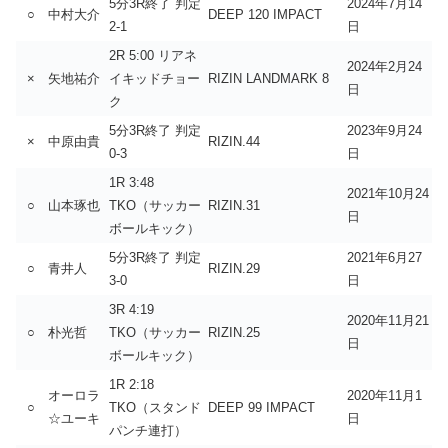
5分3R終了 判定
2024年7月14
○
中村大介
DEEP 120 IMPACT
2-1
日
2R 5:00 リアネ
2024年2月24
×
矢地祐介
イキッドチョー
RIZIN LANDMARK 8
日
ク
5分3R終了 判定
2023年9月24
×
中原由貴
RIZIN.44
0-3
日
1R 3:48
2021年10月24
○
山本琢也
TKO（サッカー
RIZIN.31
日
ボールキック）
5分3R終了 判定
2021年6月27
○
青井人
RIZIN.29
3-0
日
3R 4:19
2020年11月21
○
朴光哲
TKO（サッカー
RIZIN.25
日
ボールキック）
1R 2:18
オーロラ
2020年11月1
○
TKO（スタンド
DEEP 99 IMPACT
☆ユーキ
日
パンチ連打）